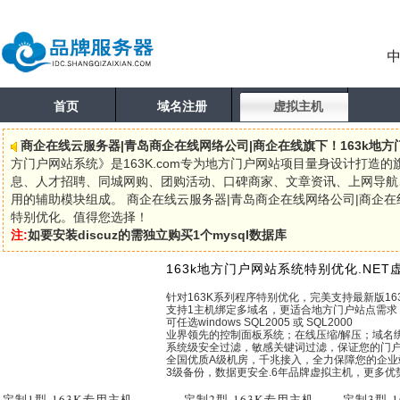
首页
域名注册
虚拟主机
商企在线云服务器|青岛商企在线网络公司|商企在线旗下！163k地
方门户网站系统》是163K.com专为地方门户网站项目量身设计打造
息、人才招聘、同城网购、团购活动、口碑商家、文章资讯、上网导航、
用的辅助模块组成。 商企在线云服务器|青岛商企在线网络公司|商企在
特别优化。值得您选择！
注:
如要安装discuz的需独立购买1个mysql数据库
163k地方门户网站系统特别优化.NET
针对163K系列程序特别优化，完美支持最新版16
支持1主机绑定多域名，更适合地方门户站点需求
可任选windows SQL2005 或 SQL2000
业界领先的控制面板系统；在线压缩/解压；域名绑
系统级安全过滤，敏感关键词过滤，保证您的门
全国优质A级机房，千兆接入，全力保障您的企业
3级备份，数据更安全.6年品牌虚拟主机，更多优
定制1型
-163K专用主机
定制2型
-163K专用主机
定制3型
-