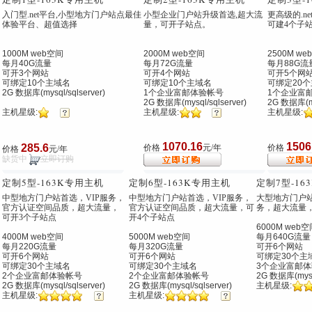
入门型.net平台,小型地方门户站点最佳
小型企业门户站升级首选,超大流
更高级的.ne
体验平台、超值选择
量，可开子站点。
可建4个子
1000M web空间
2000M web空间
2500M we
每月40G流量
每月72G流量
每月88G流
可开3个网站
可开4个网站
可开5个网
可绑定10个主域名
可绑定10个主域名
可绑定20
2G 数据库(mysql/sqlserver)
1个企业富邮体验帐号
1个企业富
2G 数据库(mysql/sqlserver)
2G 数据库(mys
主机星级:
主机星级:
主机星级:
1070.16
1506
285.6
价格
元/年
价格
价格
元/年
缺货中
立即订购
定制5型
-163K专用主机
定制6型
-163K专用主机
定制7型
-1
中型地方门户站首选，VIP服务，
中型地方门户站首选，VIP服务，
大型地方门户站
官方认证空间品质，超大流量，
官方认证空间品质，超大流量，可
务，超大流量
可开3个子站点
开4个子站点
6000M web空
4000M web空间
5000M web空间
每月640G流量
每月220G流量
每月320G流量
可开6个网站
可开6个网站
可开6个网站
可绑定30个主
可绑定30个主域名
可绑定30个主域名
3个企业富邮体
2个企业富邮体验帐号
2个企业富邮体验帐号
2G 数据库(mysql
2G 数据库(mysql/sqlserver)
2G 数据库(mysql/sqlserver)
主机星级:
主机星级:
主机星级: