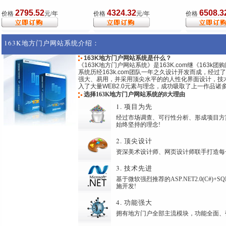
2795.52
4324.32
6508.3
价格
元/年
价格
元/年
价格
163K地方门户网站系统介绍：
163K地方门户网站系统是什么？
《163K地方门户网站系统》是163K.com继《163
系统历经163k.com团队一年之久设计开发而成，经
强大、易用，并采用顶尖水平的的人性化界面设计，技术上采用
入了大量WEB2.0元素与理念，成功吸取了上一作品诸
选择163K地方门户网站系统的8大理由
1. 项目为先
经过市场调查、可行性分析、形成项目方
始终坚持的理念!
2. 顶尖设计
资深美术设计师、网页设计师联手打造每
3. 技术先进
基于微软强烈推荐的ASP.NET2.0(C#)+
施开发!
4. 功能强大
拥有地方门户全部主流模块，功能全面、